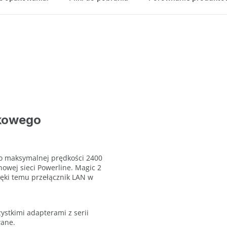
tkowego
N o maksymalnej prędkości 2400
nowej sieci Powerline. Magic 2
ięki temu przełącznik LAN w
stkimi adapterami z serii
wane.