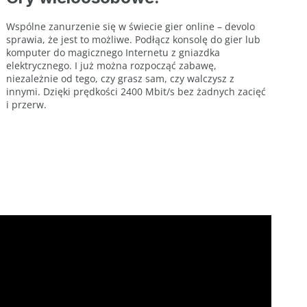
Wspólne zanurzenie się w świecie gier online – devolo
sprawia, że jest to możliwe. Podłącz konsolę do gier lub
komputer do magicznego Internetu z gniazdka
elektrycznego. I już można rozpocząć zabawę,
niezależnie od tego, czy grasz sam, czy walczysz z
innymi. Dzięki prędkości 2400 Mbit/s bez żadnych zacięć
i przerw.