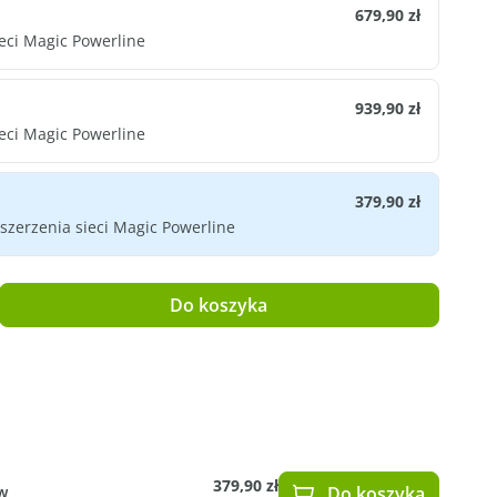
679,90 zł
eci Magic Powerline
939,90 zł
eci Magic Powerline
379,90 zł
szerzenia sieci Magic Powerline
rowadź żądaną ilość lub użyj przycisków,
Do koszyka
379,90 zł
w
Do koszyka