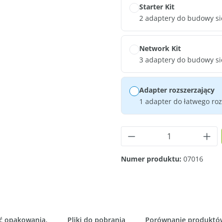
Starter Kit
2 adaptery do budowy si
Network Kit
3 adaptery do budowy si
Adapter rozszerzający
1 adapter do łatwego roz
Ilość produktu: Wp
Numer produktu:
07016
ć opakowania.
Pliki do pobrania
Porównanie produktó