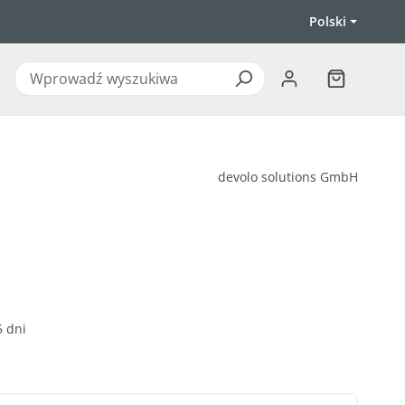
Polski
Koszyk zawi
y
devolo solutions GmbH
5 dni