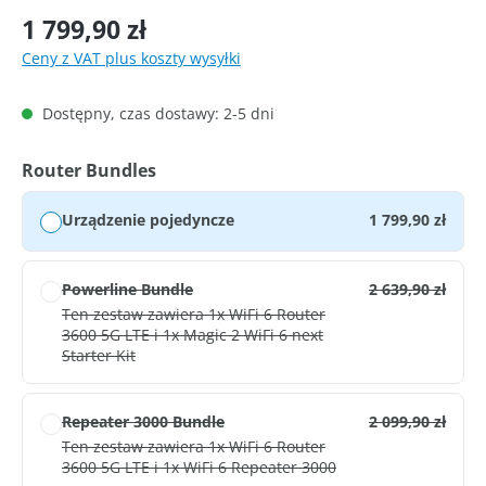
Cena regularna:
1 799,90 zł
Ceny z VAT plus koszty wysyłki
Dostępny, czas dostawy: 2-5 dni
Wybierz
Router Bundles
Urządzenie pojedyncze
1 799,90 zł
Powerline Bundle
2 639,90 zł
Ten zestaw zawiera 1x WiFi 6 Router
3600 5G LTE i 1x Magic 2 WiFi 6 next
Starter Kit
Repeater 3000 Bundle
2 099,90 zł
Ten zestaw zawiera 1x WiFi 6 Router
3600 5G LTE i 1x WiFi 6 Repeater 3000