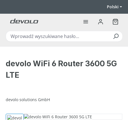
Przejdź do głównej zawartości
Polski
Koszyk
devolo WiFi 6 Router 3600 5G
LTE
devolo solutions GmbH
Pomiń galerię zdjęć