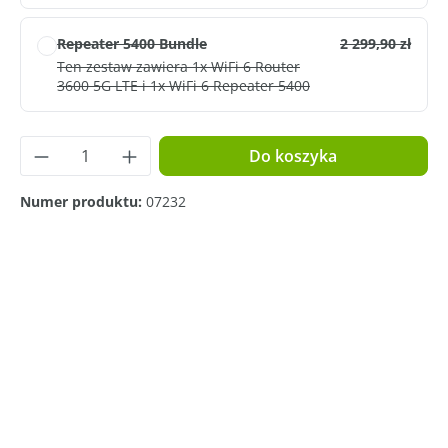
Repeater 5400 Bundle
2 299,90 zł
Ten zestaw zawiera 1x WiFi 6 Router
3600 5G LTE i 1x WiFi 6 Repeater 5400
Ilość produktu: Wprowadź żądaną ilość lub
Do koszyka
Numer produktu:
07232