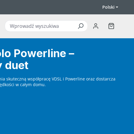
Polski
Koszyk zawi
lo Powerline –
 duet
ia skuteczną współpracę VDSL i Powerline oraz dostarcza
prędkości w całym domu.