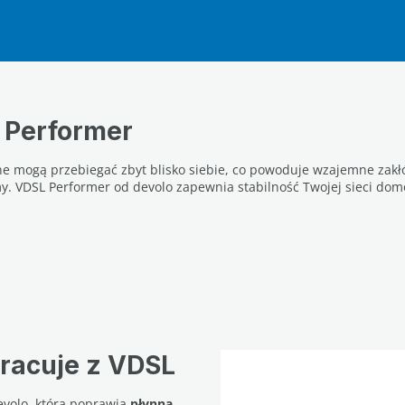
 Performer
zne mogą przebiegać zbyt blisko siebie, co powoduje wzajemne zakłó
my. VDSL Performer od devolo zapewnia stabilność Twojej sieci do
racuje z VDSL
volo, która poprawia
płynną