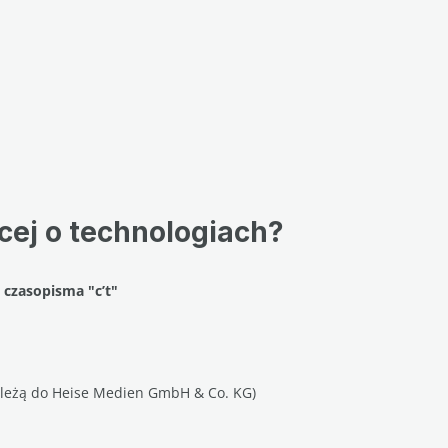
cej o technologiach?
z czasopisma "
c’t"
należą do Heise Medien GmbH & Co. KG)