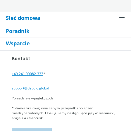
Sieć domowa
Poradnik
Wsparcie
Kontakt
+49 241 99082-333
*
support@devolo.global
Poniedziałek–piątek, godz.
*Stawka krajowa; inne ceny w przypadku połączeń
międzynarodowych. Obsługujemy następujące języki: niemiecki,
angielski i francuski.