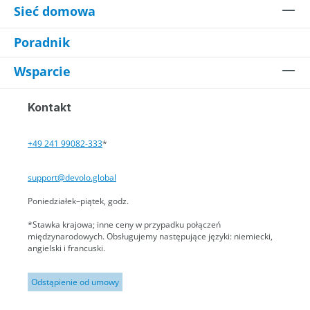
Sieć domowa
Poradnik
Wsparcie
Kontakt
+49 241 99082-333
*
support@devolo.global
Poniedziałek–piątek, godz.
*Stawka krajowa; inne ceny w przypadku połączeń
międzynarodowych. Obsługujemy następujące języki: niemiecki,
angielski i francuski.
Odstąpienie od umowy