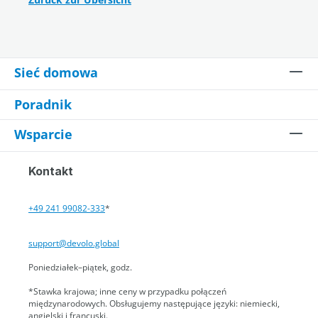
Sieć domowa
Poradnik
Wsparcie
Kontakt
+49 241 99082-333
*
support@devolo.global
Poniedziałek–piątek, godz.
*Stawka krajowa; inne ceny w przypadku połączeń
międzynarodowych. Obsługujemy następujące języki: niemiecki,
angielski i francuski.