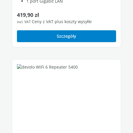
1 port Gigabit LAN
Cena regularna:
419,90 zł
Ceny z VAT plus koszty wysyłki
incl. VAT
Szczegóły