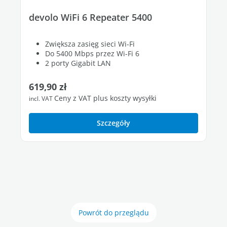
devolo WiFi 6 Repeater 5400
Zwiększa zasięg sieci Wi-Fi
Do 5400 Mbps przez Wi-Fi 6
2 porty Gigabit LAN
Cena regularna:
619,90 zł
Ceny z VAT plus koszty wysyłki
incl. VAT
Szczegóły
Powrót do przeglądu