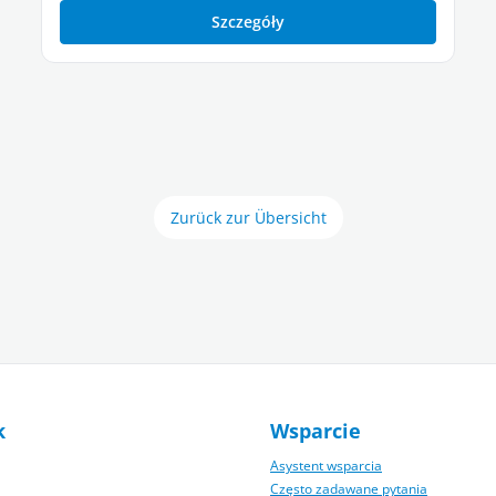
Szczegóły
Zurück zur Übersicht
k
Wsparcie
Asystent wsparcia
Często zadawane pytania