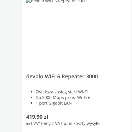
devolo WiFi 6 Repeater 3000
Zwiększa zasięg sieci Wi-Fi
Do 3000 Mbps przez Wi-Fi 6
1 port Gigabit LAN
Cena regularna:
419,90 zł
Ceny z VAT plus koszty wysyłki
incl. VAT