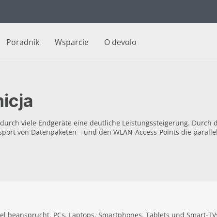
Poradnik
Wsparcie
O devolo
icja
urch viele Endgeräte eine deutliche Leistungssteigerung. Durch d
sport von Datenpaketen – und den WLAN-Access-Points die parallel
el beansprucht. PCs, Laptops, Smartphones, Tablets und Smart-TV