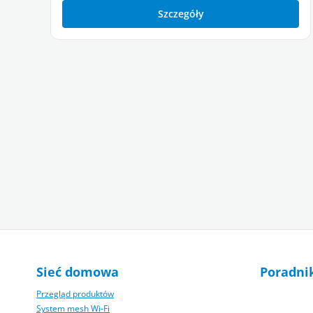
Szczegóły
Sieć domowa
Poradni
Przegląd produktów
System mesh Wi‑Fi