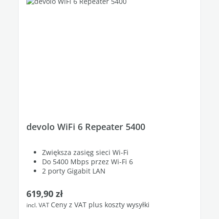
devolo WiFi 6 Repeater 5400
Zwiększa zasięg sieci Wi-Fi
Do 5400 Mbps przez Wi-Fi 6
2 porty Gigabit LAN
Cena regularna:
619,90 zł
Ceny z VAT plus koszty wysyłki
incl. VAT