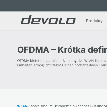
ejdź do głównej zawartości
Przejdź do wyszukiwania
Przejdź do głównej nawigacji
Produkty
OFDMA – Krótka defin
OFDMA bietet bei paralleler Nutzung des WLAN-Netzes d
Einheiten ermöglicht OFDMA einen hocheffektiven Tran
WLAN
-Kanäle sind im Heimnetz ein knappes Gut und vi