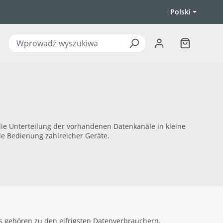
Polski
Koszyk zawi
ie Unterteilung der vorhandenen Datenkanäle in kleine
e Bedienung zahlreicher Geräte.
s gehören zu den eifrigsten Datenverbrauchern,