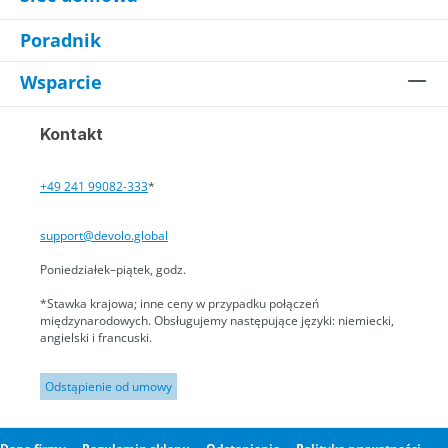
Poradnik
Wsparcie
Kontakt
+49 241 99082-333
*
support@devolo.global
Poniedziałek–piątek, godz.
*Stawka krajowa; inne ceny w przypadku połączeń
międzynarodowych. Obsługujemy następujące języki: niemiecki,
angielski i francuski.
Odstąpienie od umowy