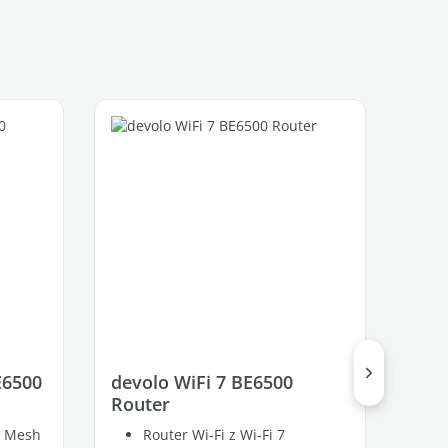
E6500
devolo WiFi 7 BE6500
dev
Router
Tri
i Mesh
Router Wi‑Fi z Wi‑Fi 7