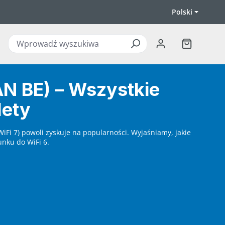
Polski
Koszyk zawi
AN BE) – Wszystkie
lety
iFi 7) powoli zyskuje na popularności. Wyjaśniamy, jakie
unku do WiFi 6.