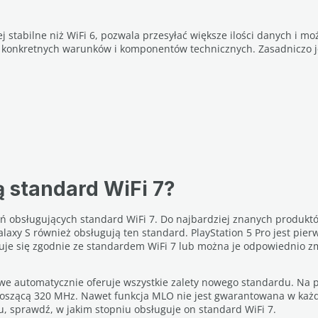
ej stabilne niż WiFi 6, pozwala przesyłać większe ilości danych i m
d konkretnych warunków i komponentów technicznych. Zasadniczo j
ą standard WiFi 7?
eń obsługujących standard WiFi 7. Do najbardziej znanych produktó
alaxy S również obsługują ten standard. PlayStation 5 Pro jest pie
uje się zgodnie ze standardem WiFi 7 lub można je odpowiednio 
we automatycznie oferuje wszystkie zalety nowego standardu. Na p
oszącą 320 MHz. Nawet funkcja MLO nie jest gwarantowana w każdy
, sprawdź, w jakim stopniu obsługuje on standard WiFi 7.