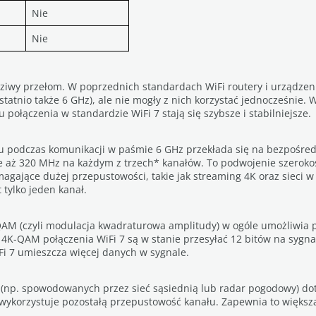
Nie
Nie
wdziwy przełom. W poprzednich standardach WiFi routery i urządze
tatnio także 6 GHz), ale nie mogły z nich korzystać jednocześnie.
połączenia w standardzie WiFi 7 stają się szybsze i stabilniejsze.
łu podczas komunikacji w paśmie 6 GHz przekłada się na bezpośred
je aż 320 MHz na każdym z trzech* kanałów. To podwojenie szerok
ymagające dużej przepustowości, takie jak streaming 4K oraz sieci
tylko jeden kanał.
QAM (czyli modulacja kwadraturowa amplitudy) w ogóle umożliwia 
i 4K-QAM połączenia WiFi 7 są w stanie przesyłać 12 bitów na sygn
Fi 7 umieszcza więcej danych w sygnale.
(np. spowodowanych przez sieć sąsiednią lub radar pogodowy) doty
 wykorzystuje pozostałą przepustowość kanału. Zapewnia to więk