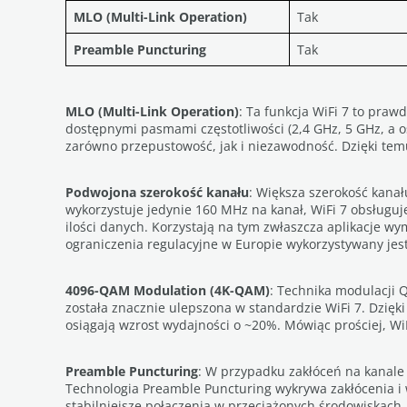
MLO (Multi-Link Operation)
Tak
Preamble Puncturing
Tak
MLO (Multi-Link Operation)
: Ta funkcja WiFi 7 to pra
dostępnymi pasmami częstotliwości (2,4 GHz, 5 GHz, a os
zarówno przepustowość, jak i niezawodność. Dzięki temu 
Podwojona szerokość kanału
: Większa szerokość kana
wykorzystuje jedynie 160 MHz na kanał, WiFi 7 obsługu
ilości danych. Korzystają na tym zwłaszcza aplikacje w
ograniczenia regulacyjne w Europie wykorzystywany jest 
4096-QAM Modulation (4K-QAM)
: Technika modulacji 
została znacznie ulepszona w standardzie WiFi 7. Dzięk
osiągają wzrost wydajności o ~20%. Mówiąc prościej, Wi
Preamble Puncturing
:
W przypadku zakłóceń na kanale 
Technologia Preamble Puncturing wykrywa zakłócenia i
stabilniejsze połączenia w przeciążonych środowiskach.