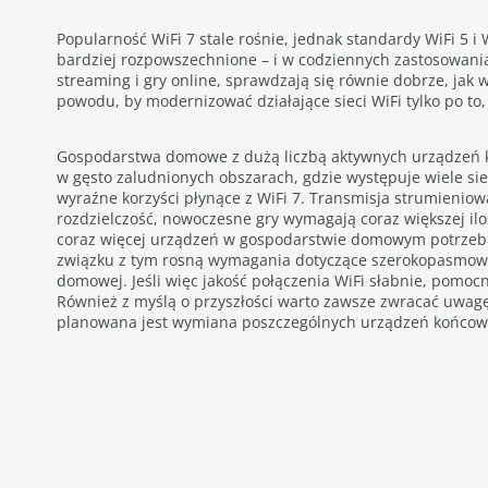
Popularność WiFi 7 stale rośnie, jednak standardy WiFi 5 i 
bardziej rozpowszechnione – i w codziennych zastosowaniac
streaming i gry online, sprawdzają się równie dobrze, jak 
powodu, by modernizować działające sieci WiFi tylko po to
Gospodarstwa domowe z dużą liczbą aktywnych urządzeń k
w gęsto zaludnionych obszarach, gdzie występuje wiele si
wyraźne korzyści płynące z WiFi 7. Transmisja strumienio
rozdzielczość, nowoczesne gry wymagają coraz większej ilo
coraz więcej urządzeń w gospodarstwie domowym potrzebu
związku z tym rosną wymagania dotyczące szerokopasmowośc
domowej. Jeśli więc jakość połączenia WiFi słabnie, pomoc
Również z myślą o przyszłości warto zawsze zwracać uwagę
planowana jest wymiana poszczególnych urządzeń końcow