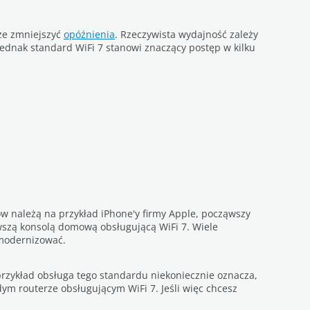
oże zmniejszyć
opóźnienia
. Rzeczywista wydajność zależy
ednak standard WiFi 7 stanowi znaczący postęp w kilku
w należą na przykład iPhone'y firmy Apple, począwszy
rwszą konsolą domową obsługującą WiFi 7. Wiele
zmodernizować.
rzykład obsługa tego standardu niekoniecznie oznacza,
m routerze obsługującym WiFi 7. Jeśli więc chcesz