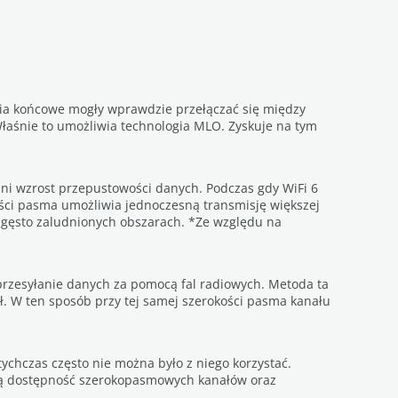
nia końcowe mogły wprawdzie przełączać się między
 Właśnie to umożliwia technologia MLO. Zyskuje na tym
ni wzrost przepustowości danych. Podczas gdy WiFi 6
ości pasma umożliwia jednoczesną transmisję większej
 w gęsto zaludnionych obszarach. *Ze względu na
przesyłanie danych za pomocą fal radiowych. Metoda ta
ał. W ten sposób przy tej samej szerokości pasma kanału
chczas często nie można było z niego korzystać.
szą dostępność szerokopasmowych kanałów oraz