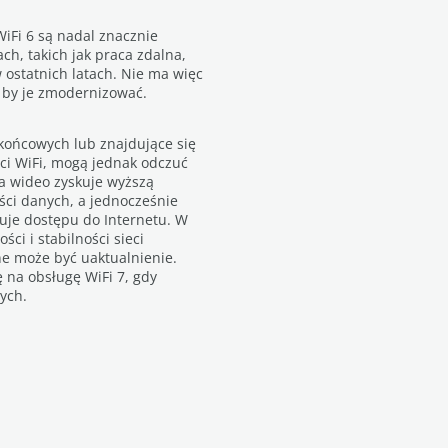
WiFi 6 są nadal znacznie
h, takich jak praca zdalna,
w ostatnich latach. Nie ma więc
, by je zmodernizować.
ońcowych lub znajdujące się
eci WiFi, mogą jednak odczuć
wa wideo zyskuje wyższą
ści danych, a jednocześnie
je dostępu do Internetu. W
i i stabilności sieci
ne może być uaktualnienie.
 na obsługę WiFi 7, gdy
ych.