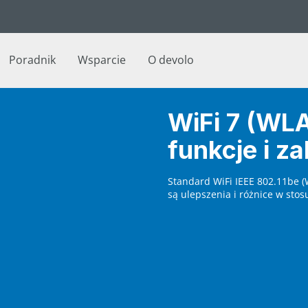
Poradnik
Wsparcie
O devolo
WiFi 7 (WL
funkcje i za
Standard WiFi IEEE 802.11be (W
są ulepszenia i różnice w stos